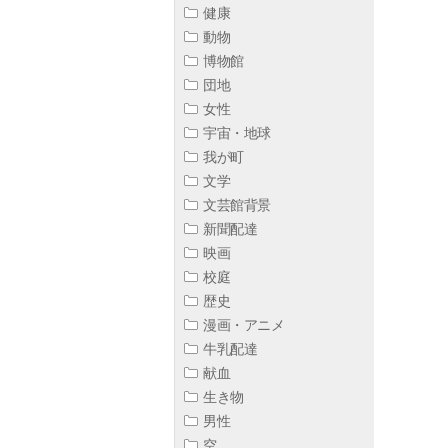
健康
動物
博物館
団地
女性
宇宙・地球
我が町
文学
文芸館背景
新聞配達
映画
校庭
歴史
漫画・アニメ
牛乳配達
献血
生き物
男性
空