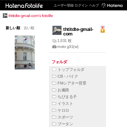
ユーザー登録
ログイン
ヘルプ
thtitdte-gmail-com's fotolife
新しい順
|
古い順
thtitdte-gmail-
com
1,531 枚
moto g31(w)
フォルダ
トップフォルダ
CB・バイク
FMシアター背景
お遍路
ちびまる子
イラスト
ケロロ
スポーツ
ブータン