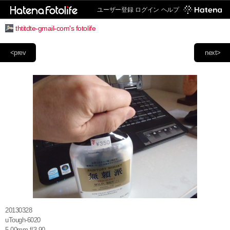
ユーザー登録
ログイン
ヘルプ
thtitdte-gmail-com's fotolife
<prev
next>
20130328
uTough-6020
5.00mm f/3.90