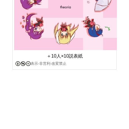
＋10人×10説表紙
表示-非営利-改変禁止