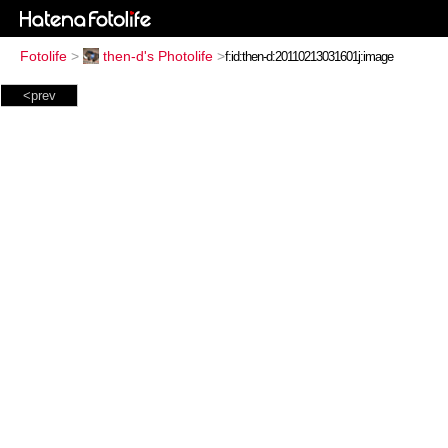
Fotolife
>
then-d's Photolife
>
<prev