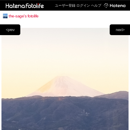
ユーザー登録
ログイン
ヘルプ
the-sage's fotolife
<prev
next>