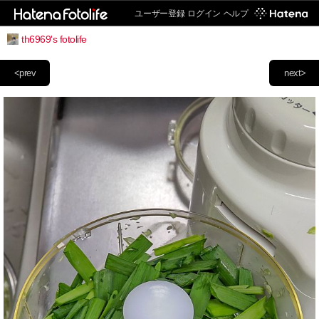
ユーザー登録
ログイン
ヘルプ
th6969's fotolife
<prev
next>