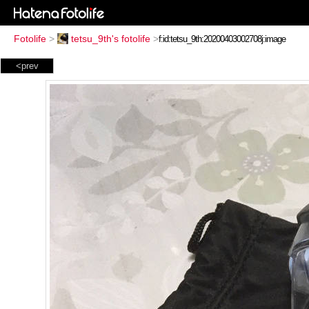
Fotolife
>
tetsu_9th's fotolife
>
<prev