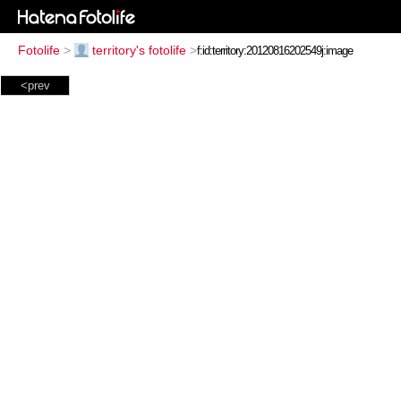
Fotolife
>
territory's fotolife
>
<prev