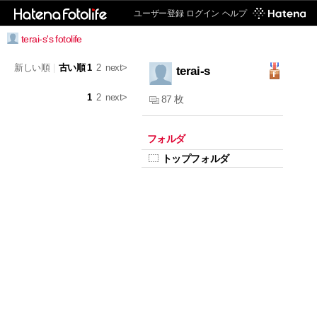
ユーザー登録
ログイン
ヘルプ
terai-s's fotolife
新しい順
|
古い順
1
2
next>
terai-s
1
2
next>
87 枚
フォルダ
トップフォルダ