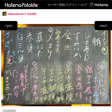
ユーザー登録
ログイン
ヘルプ
teitarakuen's fotolife
<prev
next>
20260606