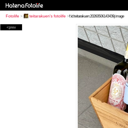
Fotolife
>
teitarakuen's fotolife
>
<prev