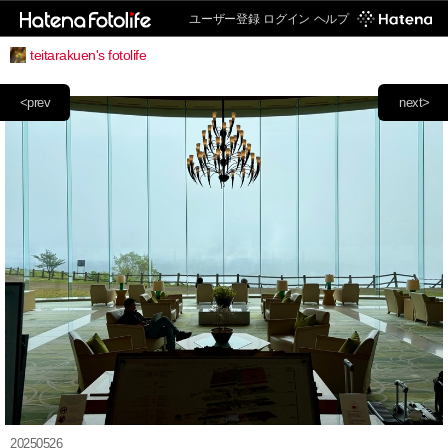
ユーザー登録
ログイン
ヘルプ
teitarakuen's fotolife
<prev
next>
20250526