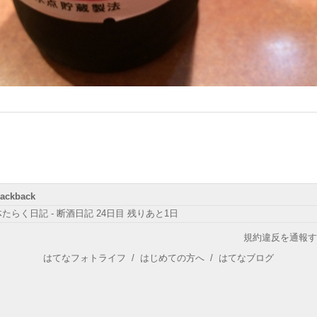
rackback
たらく日記 - 断酒日記 24日目 残りあと1日
規約違反を通報す
はてなフォトライフ
/
はじめての方へ
/
はてなブログ