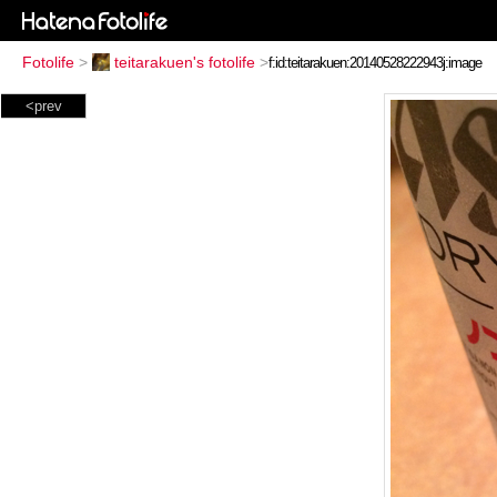
Fotolife
>
teitarakuen's fotolife
>
<prev