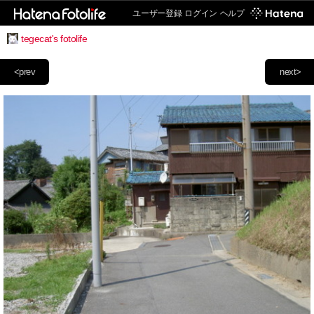
ユーザー登録
ログイン
ヘルプ
tegecat's fotolife
<prev
next>