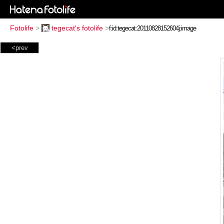
Fotolife
>
tegecat's fotolife
>
<prev