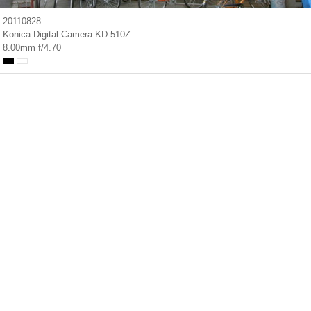
20110828
Konica Digital Camera KD-510Z
8.00mm f/4.70