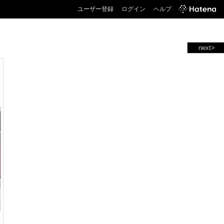
ユーザー登録
ログイン
ヘルプ
next>