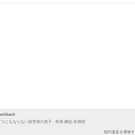
rackback
どうにもならない経営者の息子 - 斜里-網走-女満別
規約違反を通報す