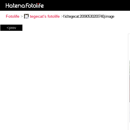
Fotolife
>
tegecat's fotolife
>
<prev