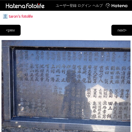
ユーザー登録
ログイン
ヘルプ
taron's fotolife
<prev
next>