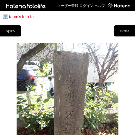
ユーザー登録
ログイン
ヘルプ
taron's fotolife
<prev
next>