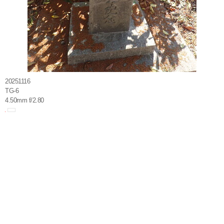
20251116
TG-6
4.50mm f/2.80