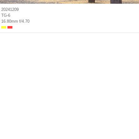
20241209
TG-6
16.80mm f/4.70