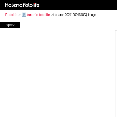
Fotolife
>
taron's fotolife
>
<prev