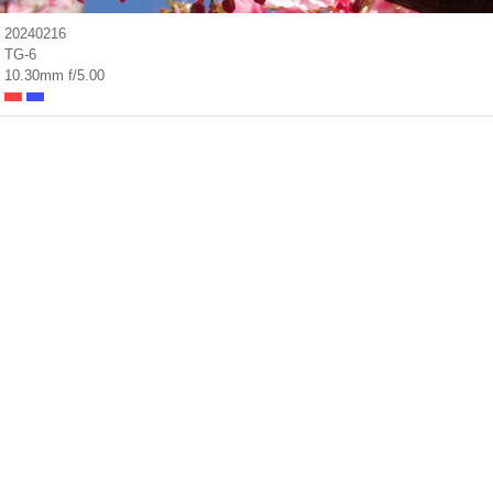
20240216
TG-6
10.30mm f/5.00