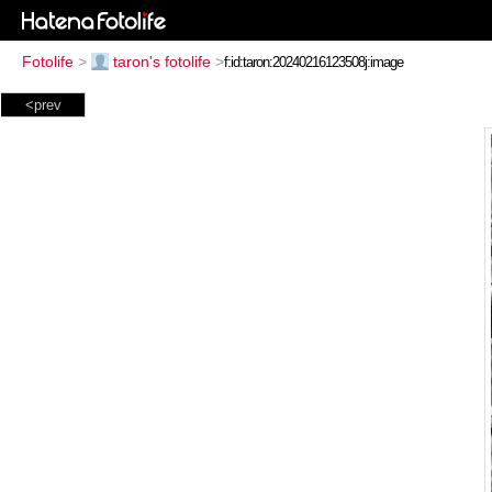
Fotolife
>
taron's fotolife
>
<prev