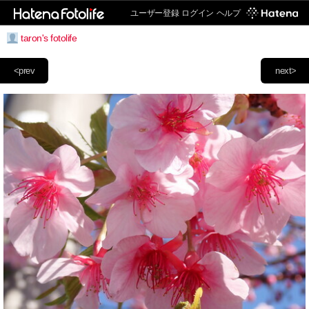
ユーザー登録
ログイン
ヘルプ
taron's fotolife
<prev
next>