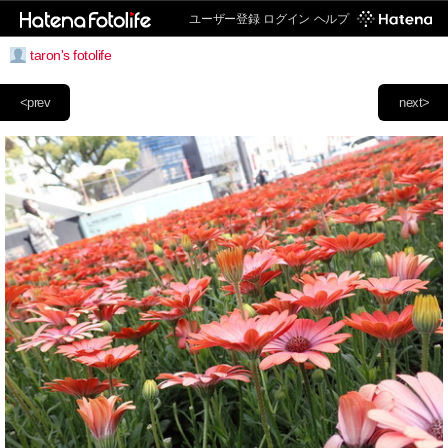
ユーザー登録
ログイン
ヘルプ
taron's fotolife
<prev
next>