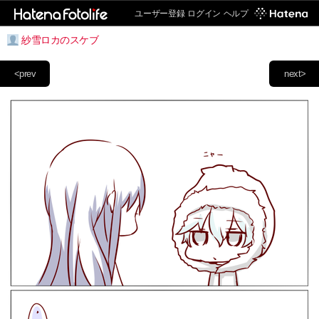
ユーザー登録
ログイン
ヘルプ
紗雪ロカのスケブ
<prev
next>