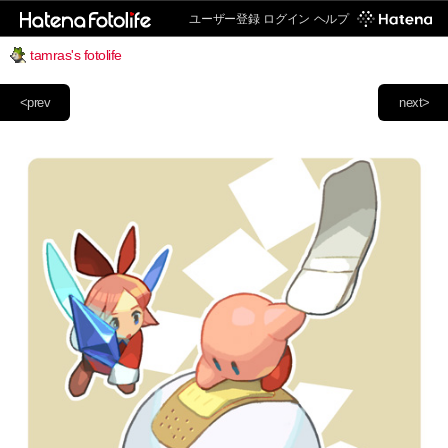
ユーザー登録
ログイン
ヘルプ
tamras's fotolife
<prev
next>