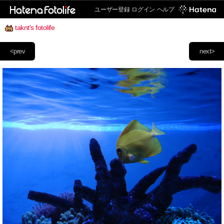
ユーザー登録
ログイン
ヘルプ
taknt's fotolife
<prev
next>