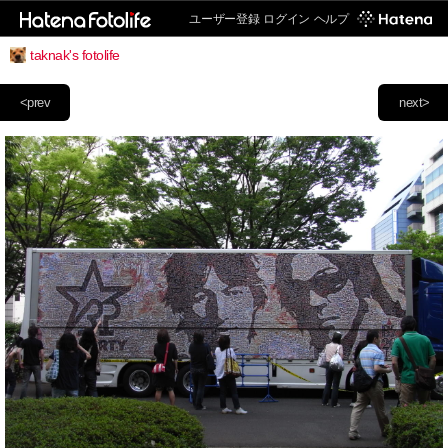
ユーザー登録
ログイン
ヘルプ
taknak's fotolife
<prev
next>