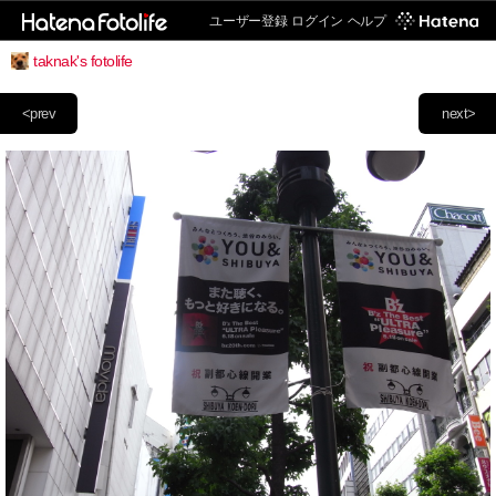
ユーザー登録
ログイン
ヘルプ
taknak's fotolife
<prev
next>