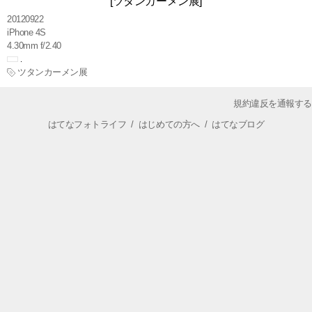
[ツタンカーメン展]
20120922
iPhone 4S
4.30mm f/2.40
ツタンカーメン展
規約違反を通報する
はてなフォトライフ
/
はじめての方へ
/
はてなブログ