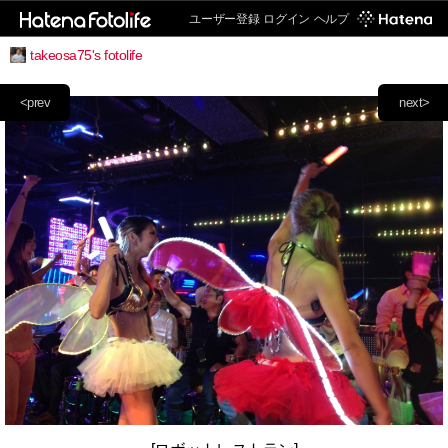
ユーザー登録
ログイン
ヘルプ
takeosa75's fotolife
<prev
next>