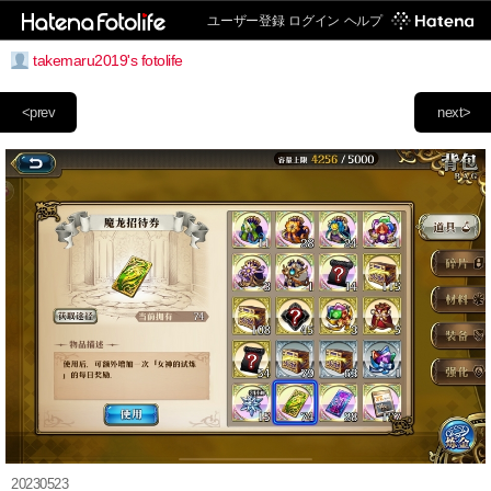
ユーザー登録
ログイン
ヘルプ
takemaru2019's fotolife
<prev
next>
20230523