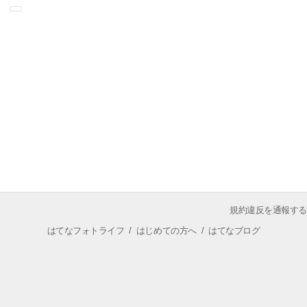
規約違反を通報する
はてなフォトライフ
/
はじめての方へ
/
はてなブログ