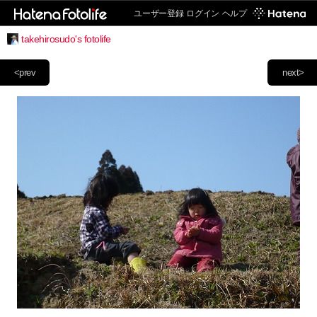
ユーザー登録
ログイン
ヘルプ
takehirosudo's fotolife
<prev
next>