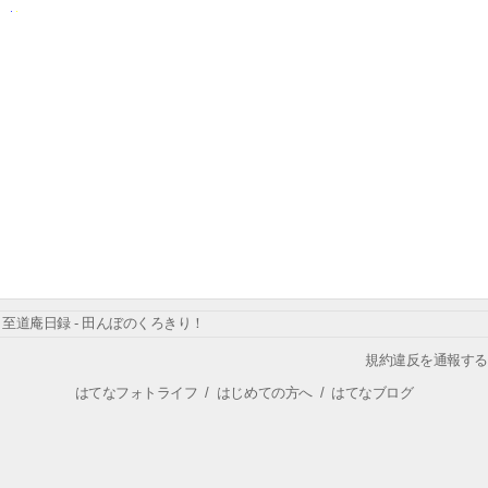
至道庵日録 - 田んぼのくろきり！
規約違反を通報する
はてなフォトライフ
/
はじめての方へ
/
はてなブログ