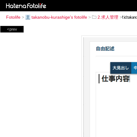
Fotolife
>
takanobu-kurashige's fotolife
>
2.求人管理
>
<prev