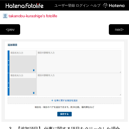
ユーザー登録
ログイン
ヘルプ
takanobu-kurashige's fotolife
<prev
next>
3．【追加項目】-仕事に関する項目をクリックした場合