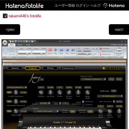
ユーザー登録
ログイン
ヘルプ
takami446's fotolife
<prev
next>