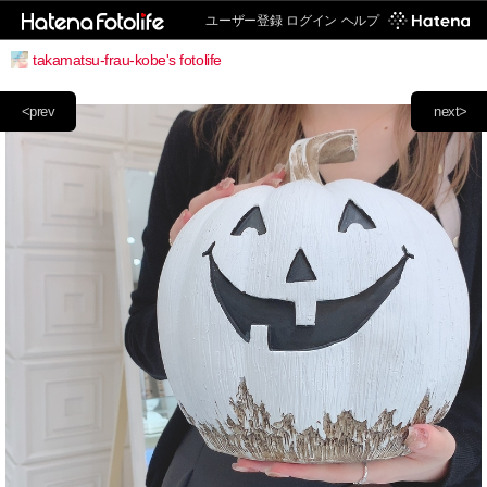
ユーザー登録
ログイン
ヘルプ
takamatsu-frau-kobe's fotolife
<prev
next>