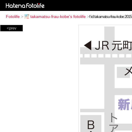
Fotolife
>
takamatsu-frau-kobe's fotolife
>
<prev