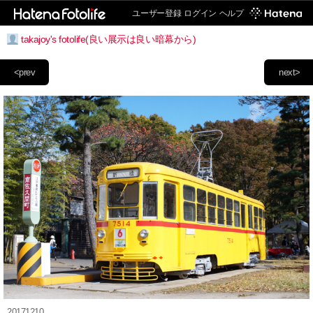
ユーザー登録
ログイン
ヘルプ
takajoy's fotolife(良い展示は良い暗幕から)
<prev
next>
20171210