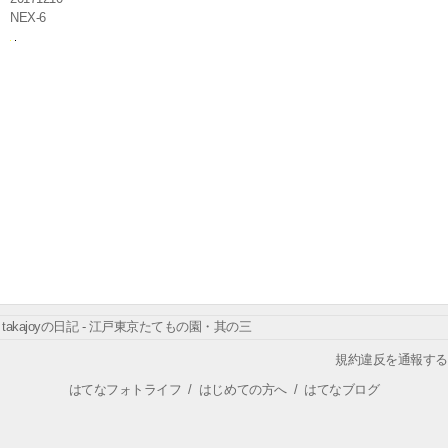
NEX-6
takajoyの日記 - 江戸東京たてもの園・其の三
規約違反を通報する
はてなフォトライフ
/
はじめての方へ
/
はてなブログ