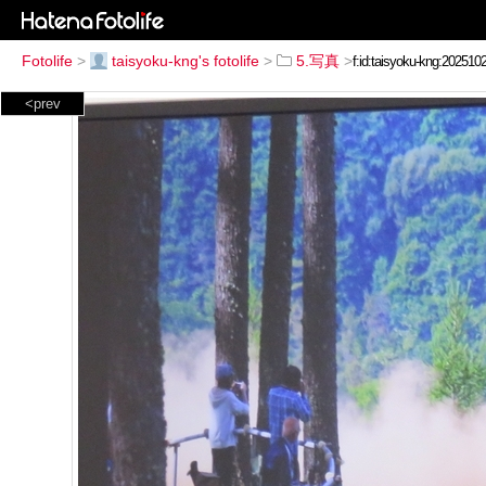
Fotolife
>
taisyoku-kng's fotolife
>
5.写真
>
<prev