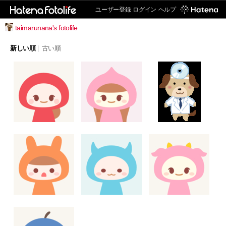
ユーザー登録
ログイン
ヘルプ
taimarunana's fotolife
新しい順
|
古い順