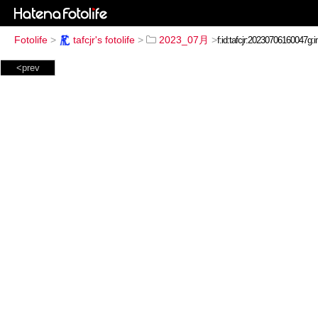
Fotolife
>
tafcjr's fotolife
>
2023_07月
>
<prev