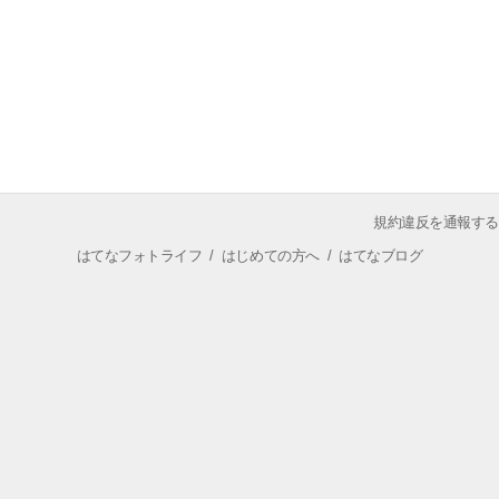
規約違反を通報する
はてなフォトライフ
/
はじめての方へ
/
はてなブログ