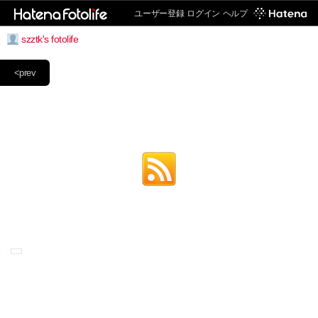
ユーザー登録
ログイン
ヘルプ
szztk's fotolife
<prev