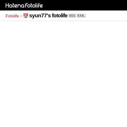
syun77's fotolife
Fotolife
>