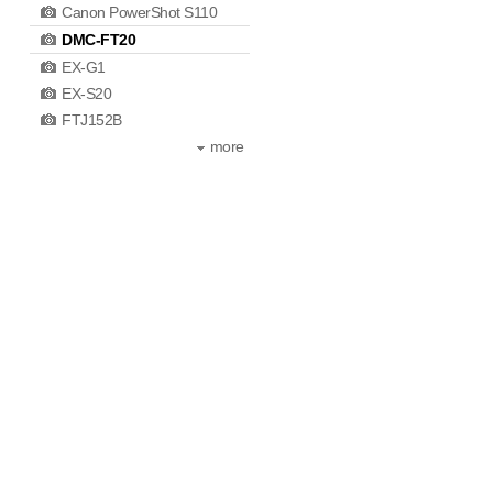
Canon PowerShot S110
DMC-FT20
EX-G1
EX-S20
FTJ152B
more