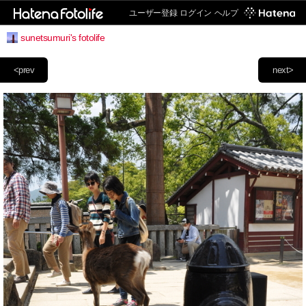
ユーザー登録
ログイン
ヘルプ
sunetsumuri's fotolife
<prev
next>