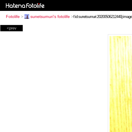
Fotolife
>
sunetsumuri's fotolife
>
<prev