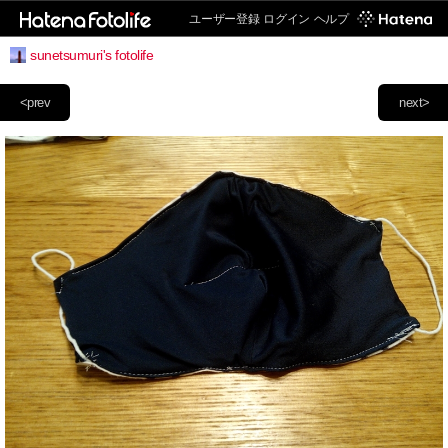
ユーザー登録
ログイン
ヘルプ
sunetsumuri's fotolife
<prev
next>