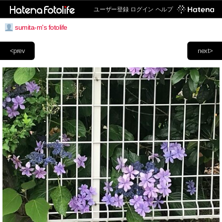
ユーザー登録
ログイン
ヘルプ
sumita-m's fotolife
<prev
next>