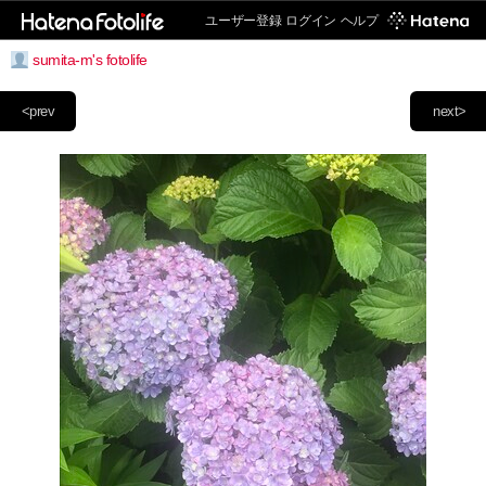
ユーザー登録
ログイン
ヘルプ
sumita-m's fotolife
<prev
next>