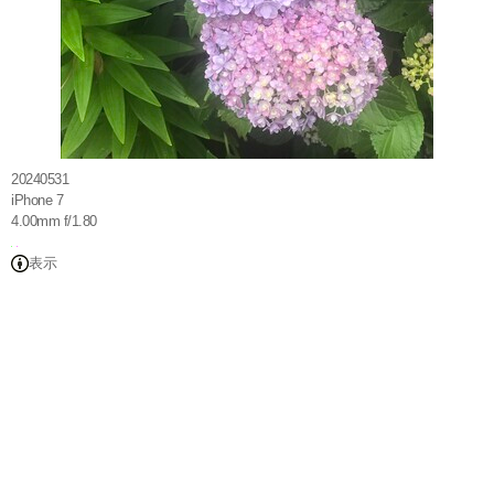
20240531
iPhone 7
4.00mm f/1.80
表示