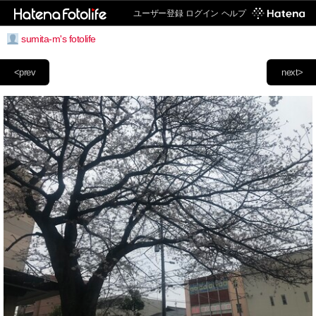
ユーザー登録
ログイン
ヘルプ
sumita-m's fotolife
<prev
next>