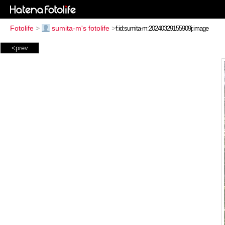
Fotolife
>
sumita-m's fotolife
>
<prev