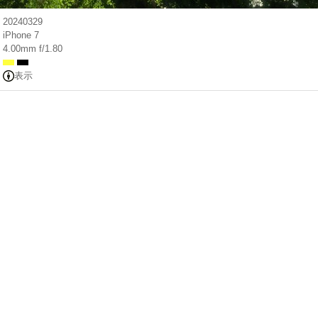
20240329
iPhone 7
4.00mm f/1.80
表示