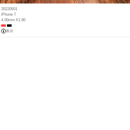
20220501
iPhone 7
4.00mm f/1.80
表示