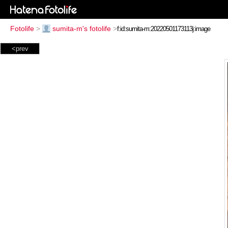
Fotolife
>
sumita-m's fotolife
>
<prev